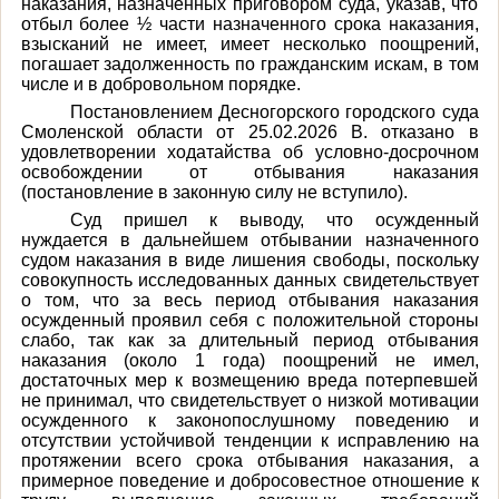
наказания, назначенных приговором суда, указав, что
отбыл более ½ части назначенного срока наказания,
взысканий не имеет, имеет несколько поощрений,
погашает задолженность по гражданским искам, в том
числе и в добровольном порядке.
Постановлением Десногорского городского суда
Смоленской области от 25.02.2026 В. отказано в
удовлетворении ходатайства об условно-досрочном
освобождении от отбывания наказания
(постановление в законную силу не вступило).
Суд пришел к выводу, что осужденный
нуждается в дальнейшем отбывании назначенного
судом наказания в виде лишения свободы, поскольку
совокупность исследованных данных свидетельствует
о том, что за весь период отбывания наказания
осужденный проявил себя с положительной стороны
слабо, так как за длительный период отбывания
наказания (около 1 года) поощрений не имел,
достаточных мер к возмещению вреда потерпевшей
не принимал, что свидетельствует о низкой мотивации
осужденного к законопослушному поведению и
отсутствии устойчивой тенденции к исправлению на
протяжении всего срока отбывания наказания, а
примерное поведение и добросовестное отношение к