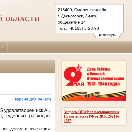
216400, Смоленская обл.,
г. Десногорск, 3-мкр,
Й ОБЛАСТИ
общежитие 14
Тел.: (48153) 3-28-90
desnogorsk.sml@sudrf.ru
развернуть
версия для печати
25 удовлетворён иск
А.,
Запросы ОПФР по постановлению
я,
судебных расходов
Правительства РФ от 28.06.2021 №
1037
о по делам о взыскании