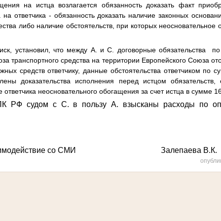
ащения на истца возлагается обязанность доказать факт приоб
 на ответчика - обязанность доказать наличие законных основа
ства либо наличие обстоятельств, при которых неосновательное 
иск, установил, что между А. и С. договорные обязательства п
воза транспортного средства на территории Европейского Союза отс
ных средств ответчику, данные обстоятельства ответчиком по с
влены доказательства исполнения перед истцом обязательств,
е ответчика неосновательного обогащения за счет истца в сумме 1
К РФ судом с С. в пользу А. взысканы расходы по оп
за взаимодействие со СМИ Залепаева В.К.
опубли