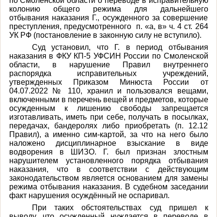
по Смоленской области о переводе в исправительную
колонию общего режима для дальнейшего
отбывания наказания Г., осужденного за совершение
преступления, предусмотренного п. «а, в»
ч. 4 ст. 264
УК РФ
(постановление в законную силу не вступило).
Суд установил, что Г. в период отбывания
наказания в ФКУ КП-5 УФСИН России по Смоленской
области, в нарушение Правил внутреннего
распорядка исправительных учреждений,
утвержденных Приказом Минюста России от
04.07.2022 № 110,
хранил и пользовался вещами,
включенными в перечень вещей и предметов, которые
осужденным к лишению свободы запрещается
изготавливать, иметь при себе, получать в посылках,
передачах, бандеролях либо приобретать (п. 12.12
Правил), а именно сим-картой, за что на него было
наложено дисциплинарное взыскание в виде
водворения в ШИЗО. Г. был признан злостным
нарушителем установленного порядка отбывания
наказания, что в соответствии с действующим
законодательством является основанием для замены
режима отбывания наказания. В судебном заседании
факт нарушения осуждённый не оспаривал.
При таких обстоятельствах суд пришел к
выводу, что осужденный нуждается в переводе в