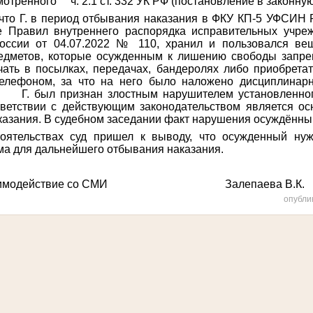
усмотренного
ч. 2.1 ст. 332 УК РФ
(постановление в законную
 что Г. в период отбывания наказания в ФКУ КП-5 УФСИН
е Правил внутреннего распорядка исправительных учре
оссии от 04.07.2022 № 110,
хранил и пользовался ве
едметов, которые осужденным к лишению свободы запрещ
чать в посылках, передачах, бандеролях либо приобретать
елефоном, за что на него было наложено дисциплинарн
 Г. был признан злостным нарушителем установленног
ответствии с действующим законодательством является о
азания. В судебном заседании факт нарушения осуждённы
тоятельствах суд пришел к выводу, что осужденный ну
а для дальнейшего отбывания наказания.
за взаимодействие со СМИ Залепаева В.К.
опубли