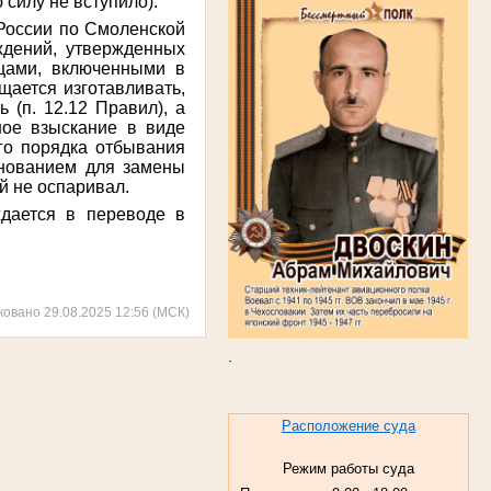
 силу не вступило).
 России по Смоленской
ждений, утвержденных
щами, включенными в
ается изготавливать,
 (п. 12.12 Правил), а
ое взыскание в виде
о порядка отбывания
снованием для замены
й не оспаривал.
ждается в переводе в
ковано 29.08.2025 12:56 (МСК)
.
Расположение суда
Режим работы суда