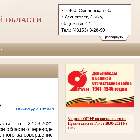
216400, Смоленская обл.,
г. Десногорск, 3-мкр,
Й ОБЛАСТИ
общежитие 14
Тел.: (48153) 3-28-90
desnogorsk.sml@sudrf.ru
развернуть
о
версия для печати
Запросы ОПФР по постановлению
асти от 27.08.2025
Правительства РФ от 28.06.2021 №
1037
ой области о переводе
енного за совершение