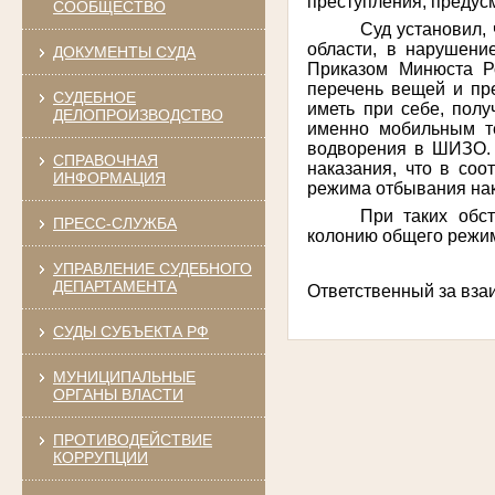
преступления, пред
СООБЩЕСТВО
Суд установил,
области, в нарушени
ДОКУМЕНТЫ СУДА
Приказом Минюста Р
перечень вещей и пр
СУДЕБНОЕ
иметь при себе, полу
ДЕЛОПРОИЗВОДСТВО
именно мобильным т
водворения в ШИЗО.
СПРАВОЧНАЯ
наказания, что в со
ИНФОРМАЦИЯ
режима отбывания нак
При таких обс
ПРЕСС-СЛУЖБА
колонию общего режим
УПРАВЛЕНИЕ СУДЕБНОГО
ДЕПАРТАМЕНТА
Ответственный 
СУДЫ СУБЪЕКТА РФ
МУНИЦИПАЛЬНЫЕ
ОРГАНЫ ВЛАСТИ
ПРОТИВОДЕЙСТВИЕ
КОРРУПЦИИ