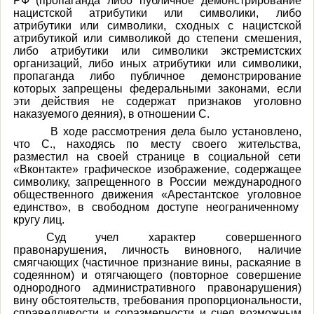
РФ (пропаганда либо публичное демонстрирование
нацистской атрибутики или символики, либо
атрибутики или символики, сходных с нацистской
атрибутикой или символикой до степени смешения,
либо атрибутики или символики экстремистских
организаций, либо иных атрибутики или символики,
пропаганда либо публичное демонстрирование
которых запрещены федеральными законами, если
эти действия не содержат признаков уголовно
наказуемого деяния), в отношении С.
В ходе рассмотрения дела было установлено,
что С., находясь по месту своего жительства,
разместил на своей странице в социальной сети
«Вконтакте» графическое изображение, содержащее
символику, запрещенного в России международного
общественного движения «Арестантское уголовное
единство», в свободном доступе неограниченному
кругу лиц
.
Суд учел характер совершенного
правонарушения, личность виновного, наличие
смягчающих (частичное признание вины, раскаяние в
содеянном) и отягчающего (повторное совершение
однородного административного правонарушения)
вину обстоятельств, требования пропорциональности,
справедливости и соразмерности и
счел возможным