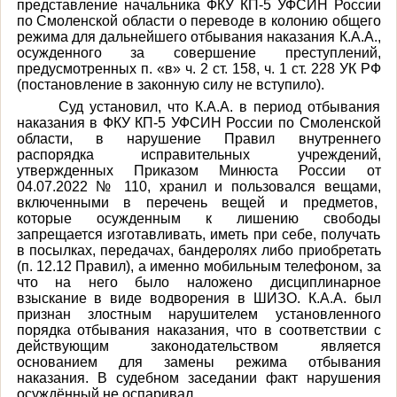
представление начальника ФКУ КП-5 УФСИН России
по Смоленской области о переводе в колонию общего
режима для дальнейшего отбывания наказания К.А.А.,
осужденного за совершение преступлений,
предусмотренных п. «в» ч. 2 ст. 158, ч. 1 ст. 228 УК РФ
(постановление в законную силу не вступило).
Суд установил, что К.А.А. в период отбывания
наказания в ФКУ КП-5 УФСИН России по Смоленской
области, в нарушение Правил внутреннего
распорядка исправительных учреждений,
утвержденных Приказом Минюста России от
04.07.2022 № 110,
хранил и пользовался вещами,
включенными в перечень вещей и предметов,
которые осужденным к лишению свободы
запрещается изготавливать, иметь при себе, получать
в посылках, передачах, бандеролях либо приобретать
(п. 12.12 Правил), а именно мобильным телефоном, за
что на него было наложено дисциплинарное
взыскание в виде водворения в ШИЗО. К.А.А. был
признан злостным нарушителем установленного
порядка отбывания наказания, что в соответствии с
действующим законодательством является
основанием для замены режима отбывания
наказания. В судебном заседании факт нарушения
осуждённый не оспаривал.