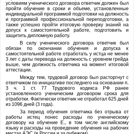
условиям ученического договора ответчик должен был
пройти обучение в сроки и объеме, установленные
индивидуальной программой подготовки на должность
и программой профессиональной переподготовки, а
также успешно пройти итоговую проверку знаний на
допуск к самостоятельной работе, подготовить и
защитить дипломную работу.
В силу ученического договора ответчик был
обязан по окончании обучения и допуска к
самостоятельной работе отработать у истца не менее
3 лет с даты перевода на должность с уровнем грейда
выше, чем должность ответчика на момент итоговой
аттестации.
Между тем, трудовой договор был расторгнут с
ответчиком по инициативе последнего на основании п.
3 ч. 1 ст. 77 Трудового кодекса РФ ранее
установленного ученическим договором срока для
отработки. Фактически ответчик не отработал 625 дней
из 1096 дней (3 года).
За период обучения ответчика без отрыва от
работы истец понес расходы по ученическому
договору на обучение Е., в том числе английскому
языку и расходы на проведение обучения на рабочих
местах АЭС (в России и за рубежом).