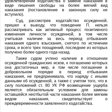
удовлетворении ходатайства о замене наказания в
виде лишения свободы на более мягкий вид
наказания (постановление в законную силу не
вступило).
Суд, рассмотрев ходатайство осужденной,
пришел к выводу, что поведение П. нельзя
рассматривать как активный процесс позитивного
изменения личности осужденной, в том числе
учитывая наличие за весь период отбывания
наказания одного взыскания, снятого по истечении
срока, и всего трех поощрений, последние из которых
получено более одного года назад.
Также судом учтено наличие в отношении
осужденной гражданских исков, к погашению которых
она достаточных мер, в том числе погашение в
добровольном порядке в период отбывания
наказания, не предпринимала, что наряду с иными
данными об осужденной, а также с учетом того, что в
силу положений ст. 80 УК РФ возмещение ущерба
является обязательным условием для замены
оставшейся неотбытой части наказания более мягким
видом наказания, свидетельствует о
преждевременности заявленного ходатайства.