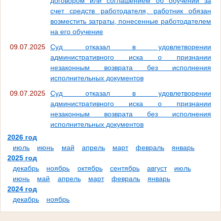
договором или соглашением об обучении за
счет средств работодателя, работник обязан
возместить затраты, понесенные работодателем
на его обучение
09.07.2025
Суд отказал в удовлетворении
административного иска о признании
незаконным возврата без исполнения
исполнительных документов
09.07.2025
Суд отказал в удовлетворении
административного иска о признании
незаконным возврата без исполнения
исполнительных документов
2026 год
июль
июнь
май
апрель
март
февраль
январь
2025 год
декабрь
ноябрь
октябрь
сентябрь
август
июль
июнь
май
апрель
март
февраль
январь
2024 год
декабрь
ноябрь