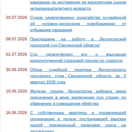
наказания до достижения ее малолетним сыном
четырнадцатилетнего возраста
20.07.2026
Судом удовлетворено ходатайство осуждённой
об условно-досрочном освобождении от
отбывания наказания
08.07.2026
Приглашаем на работу в Десногорский
городской суд Смоленской области!
01.07.2026
Суд удовлетворил иск о взыскании
недополученной страховой пенсии по старости
30.06.2026
Обзор судебной практики Десногорского
городского суда Смоленской области за 2
квартал 2026 года
18.06.2026
Жителю города Десногорска избрана мера
пресечения в виде заключения под стражу по
обвинению в совершении убийства
16.06.2026
С собственника квартиры и управляющей
организации в пользу пострадавшей взыскан
ущерб, причиненный падением снега на
автомашину