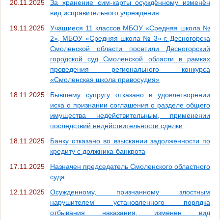
20.11.2025
За хранение сим-карты осуждённому изменён
вид исправительного учреждения
19.11.2025
Учащиеся 11 классов МБОУ «Средняя школа №
2», МБОУ «Средняя школа № 3» г. Десногорска
Смоленской области посетили Десногорский
городской суд Смоленской области в рамках
проведения регионального конкурса
«Смоленская школа правосудия»
18.11.2025
Бывшему супругу отказано в удовлетворении
иска о признании соглашения о разделе общего
имущества недействительным, применении
последствий недействительности сделки
18.11.2025
Банку отказано во взыскании задолженности по
кредиту с должника-банкрота
17.11.2025
Назначен председатель Смоленского областного
суда
12.11.2025
Осужденному, признанному злостным
нарушителем установленного порядка
отбывания наказания, изменен вид