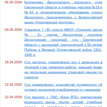
05.05.2026
Коллективы Десногорского городского суда
Смоленской области и судебных участков №19 и
№52 в муниципальном образовании «город
Десногорск» присоединились к Всероссийской
акции «Георгиевская ленточка».
04.05.2026
Учащиеся 7 «В» класса МБОУ «Средняя школа
№ 3» города Десногорска посетили
Десногорский городской суд Смоленской
области с экскурсией, приуроченной к 81-летию
Победы в Великой Отечественной войне 1941-
1945 гг.
28.04.2026
Суд частично удовлетворил иск о включении в
трудовой стаж периодов работы, дающей право
на досрочное назначение страховой пенсии по
старости
22.04.2026
Суд удовлетворил ходатайство осужденного об
условно-досрочном освобождении от наказания
22.04.2026
Суд взыскал с ПАО «Банк ВТБ» компенсацию
морального вреда, убытки, штраф, судебные