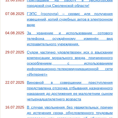
12.08.2025
Приглашаем на работу в Десногорский
городской суд Смоленской области!
07.08.2025
ГЭПС (госпочта) – сервис для получения
извещений, копий судебных актов в электронном
виде
04.08.2025
За хранение и использование сотового
телефона осуждённому изменён вид
исправительного учреждения.
29.07.2025
Судом частично удовлетворен иск о взыскании
компенсации морального вреда, причиненного
оскорблением, с использованием
информационно-телекоммуникационной сети
«Интернет»
22.07.2025
Виновной в совершении преступления
представлена отсрочка отбывания назначенного
наказания до достижения ее малолетним сыном
четырнадцатилетнего возраста
16.07.2025
В случае увольнения без уважительных причин
до истечения срока, обусловленного трудовым